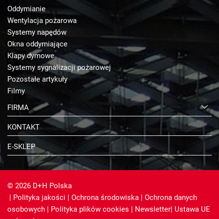
Oddymianie
Wentylacja pożarowa
Systemy napędów
Okna oddymiające
Klapy dymowe
Systemy sygnalizacji pożarowej
Pozostałe artykuły
Filmy
FIRMA
KONTAKT
E-SKLEP
© 2026 D+H Polska
|
Polityka jakości
|
Ochrona środowiska
|
Ochrona danych
osobowych
|
Polityka plików cookies
|
Newsletter
|
Ustawa UE