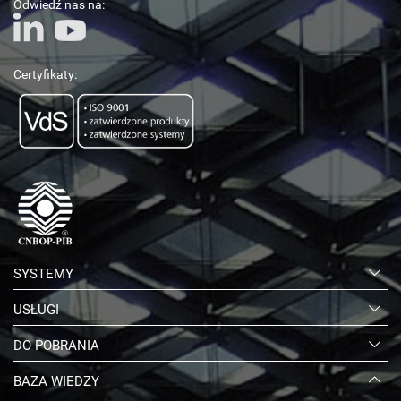
Odwiedź nas na:
Certyfikaty:
SYSTEMY
USŁUGI
DO POBRANIA
BAZA WIEDZY