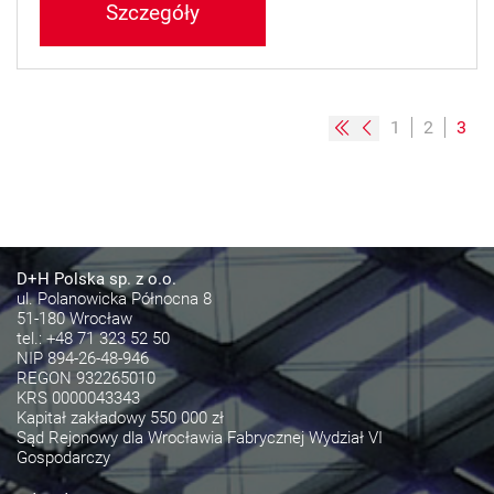
Szczegóły
1
2
3
D+H Polska sp. z o.o.
ul. Polanowicka Północna 8
51-180 Wrocław
tel.:
+48 71 323 52 50
NIP 894-26-48-946
REGON 932265010
KRS 0000043343
Kapitał zakładowy 550 000 zł
Sąd Rejonowy dla Wrocławia Fabrycznej Wydział VI
Gospodarczy