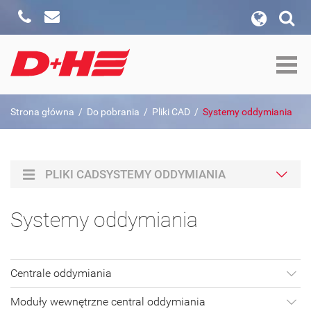
Zadzwoń
Napisz
wyszukiwanie w witrynie
Formularz wyszukiwania
szukaj w:
Strona główna
/
Do pobrania
/
Pliki CAD
/
Systemy oddymiania
Szukaj
PLIKI CADSYSTEMY ODDYMIANIA
Systemy oddymiania
Centrale oddymiania
Moduły wewnętrzne central oddymiania