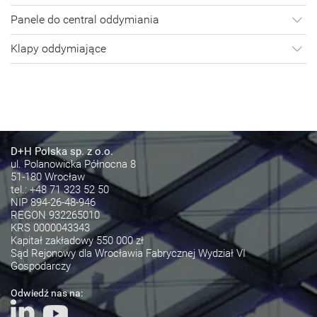
Panele do central oddymiania
Klapy oddymiające
D+H Polska sp. z o.o.
ul. Polanowicka Północna 8
51-180 Wrocław
tel.:
+48 71 323 52 50
NIP 894-26-48-946
REGON 932265010
KRS 0000043343
Kapitał zakładowy 550 000 zł
Sąd Rejonowy dla Wrocławia Fabrycznej Wydział VI
Gospodarczy
Odwiedź nas na: