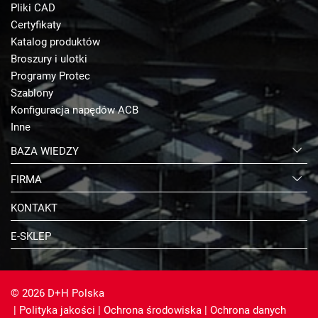
Pliki CAD
Certyfikaty
Katalog produktów
Broszury i ulotki
Programy Protec
Szablony
Konfiguracja napędów ACB
Inne
BAZA WIEDZY
FIRMA
KONTAKT
E-SKLEP
© 2026 D+H Polska
|
Polityka jakości
|
Ochrona środowiska
|
Ochrona danych