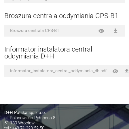
Broszura centrala oddymiania CPS-B1
Broszura centrala CPS-B1
Informator instalatora central
oddymiania D+H
informator_instalatora_central_oddymiania_dh.pdf
D+H Polska sp. z o.o.
ul. Polanowicka Północna 8
51-180 Wrocław
tel.:
+48 71 323 52 50