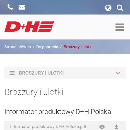
Zadzwoń
Napisz
wyszukiwanie w witrynie
Formularz wyszukiwania
szukaj w:
Strona główna
/
Do pobrania
/
Broszury i ulotki
Szukaj
BROSZURY I ULOTKI
Broszury i ulotki
Informator produktowy D+H Polska
Informator produktowy D+H Polska.pdf