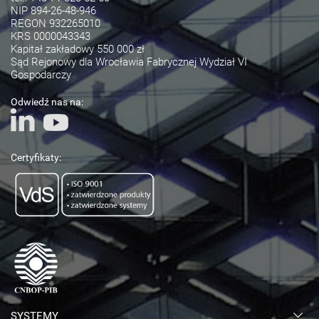
NIP 894-26-48-946
REGON 932265010
KRS 0000043343
Kapitał zakładowy 550 000 zł
Sąd Rejonowy dla Wrocławia Fabrycznej Wydział VI
Gospodarczy
Odwiedź nas na:
Certyfikaty:
SYSTEMY