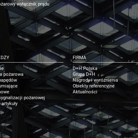
żarowy wyłącznik prądu
EDZY
FIRMA
ie
D+H Polska
ja pożarowa
Grupa D+H
napędów
Nagrody i wyróżnienia
ymiające
Obiekty referencyjne
mowe
Aktualności
ygnalizacji pożarowej
 artykuły