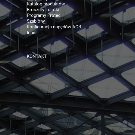
Katalog produktów
Broszury i ulotki
Programy Protec
Szablony
Konfiguracja napędów ACB
Inne
KONTAKT