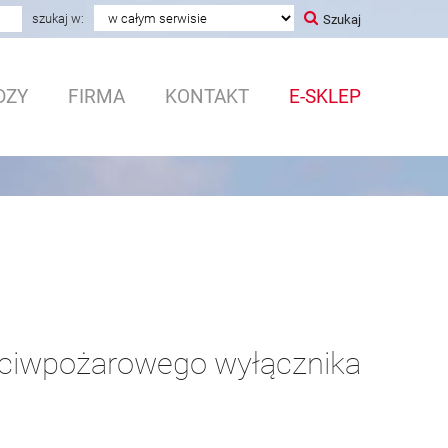
a
szukaj w:
Szukaj
DZY
FIRMA
KONTAKT
E-SKLEP
zeciwpożarowego wyłącznika