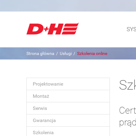
SY
Strona główna
/
Usługi
/
Szkolenia online
Sz
Projektowanie
Montaż
Cer
Serwis
prą
Gwarancja
Szkolenia