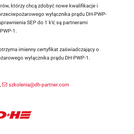
orów, którzy chcą zdobyć nowe kwalifikacje i
ji przeciwpożarowego wyłącznika prądu DH-PWP-
uprawnienia SEP do 1 kV, są partnerami
-PWP-1.
otrzyma imienny certyfikat zaświadczający o
wpożarowego wyłącznika prądu DH-PWP-1.
,
szkolenia@dh-partner.com