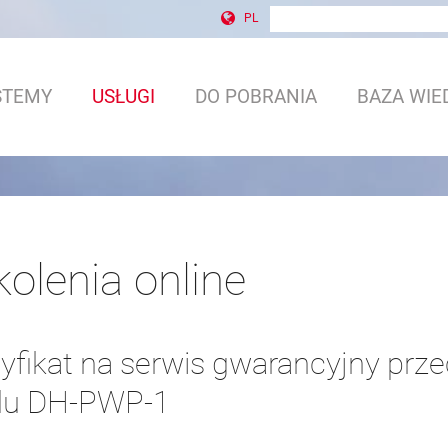
wyszukiwanie w witrynie
Formularz wyszukiwani
PL
STEMY
USŁUGI
DO POBRANIA
BAZA WIE
kolenia online
tyfikat na serwis gwarancyjny pr
du DH-PWP-1