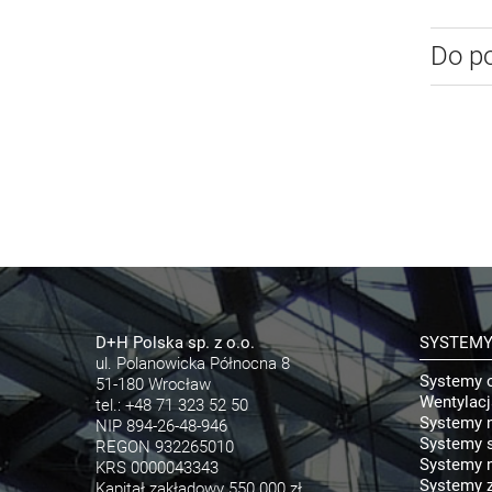
Do p
D+H Polska sp. z o.o.
SYSTEM
ul. Polanowicka Północna 8
Systemy 
51-180 Wrocław
Wentylac
tel.:
+48 71 323 52 50
Systemy 
NIP 894-26-48-946
Systemy s
REGON 932265010
Systemy n
KRS 0000043343
Systemy 
Kapitał zakładowy 550 000 zł