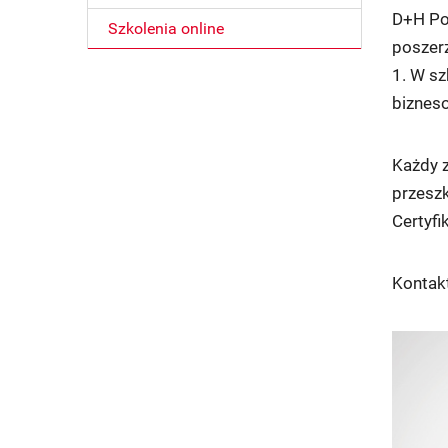
D+H Pol
Szkolenia online
poszer
1. W sz
biznes
Każdy z
przeszk
Certyfi
Kontak