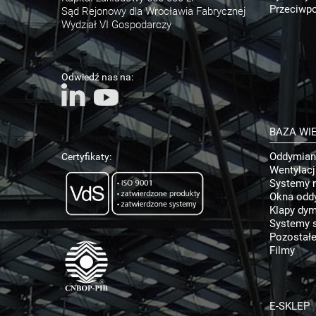
Przeciwpo
Sąd Rejonowy dla Wrocławia Fabrycznej
Wydział VI Gospodarczy
Odwiedź nas na:
BAZA WI
Oddymian
Certyfikaty:
Wentylac
Systemy 
Okna odd
Klapy dy
Systemy s
Pozostałe
Filmy
E-SKLEP