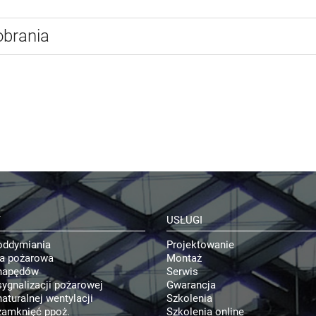
obrania
Y
USŁUGI
oddymiania
Projektowanie
ja pożarowa
Montaż
napędów
Serwis
ygnalizacji pożarowej
Gwarancja
aturalnej wentylacji
Szkolenia
zamknięć ppoż.
Szkolenia online