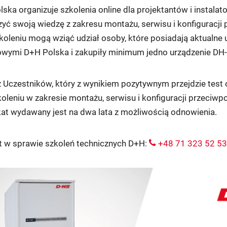
ska organizuje szkolenia online dla projektantów i instalat
zyć swoją wiedzę z zakresu montażu, serwisu i konfigurac
koleniu mogą wziąć udział osoby, które posiadają aktualne 
owymi D+H Polska i zakupiły minimum jedno urządzenie DH
 Uczestników, który z wynikiem pozytywnym przejdzie test 
oleniu w zakresie montażu, serwisu i konfiguracji przeci
kat wydawany jest na dwa lata z możliwością odnowienia.
t w sprawie szkoleń technicznych D+H:
+48 71 323 52 53