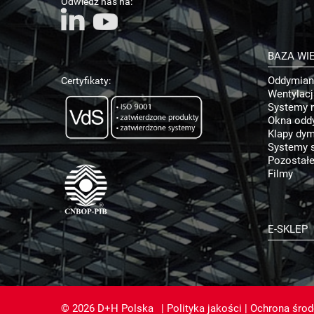
Odwiedź nas na:
BAZA WI
Oddymian
Certyfikaty:
Wentylac
Systemy 
Okna odd
Klapy dy
Systemy s
Pozostałe
Filmy
E-SKLEP
© 2026 D+H Polska
|
Polityka jakości
|
Ochrona śro