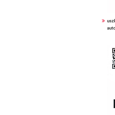
usz
aut