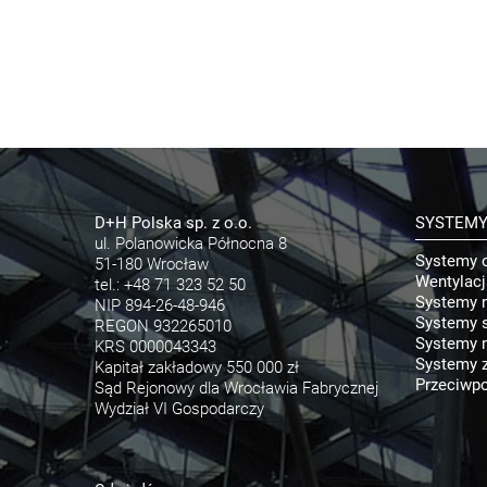
D+H Polska sp. z o.o.
SYSTEM
ul. Polanowicka Północna 8
Systemy 
51-180 Wrocław
Wentylac
tel.:
+48 71 323 52 50
Systemy 
NIP 894-26-48-946
Systemy s
REGON 932265010
Systemy n
KRS 0000043343
Systemy 
Kapitał zakładowy 550 000 zł
Przeciwpo
Sąd Rejonowy dla Wrocławia Fabrycznej
Wydział VI Gospodarczy