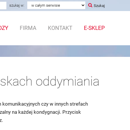
a
szukaj w:
Szukaj
DZY
FIRMA
KONTAKT
E-SKLEP
ciskach oddymiania
h komunikacyjnych czy w innych strefach
alny na każdej kondygnacji. Przycisk
z.