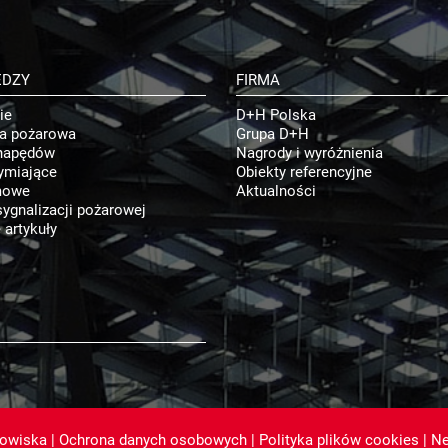
EDZY
FIRMA
ie
D+H Polska
ja pożarowa
Grupa D+H
napędów
Nagrody i wyróżnienia
ymiające
Obiekty referencyjne
mowe
Aktualności
ygnalizacji pożarowej
 artykuły
dowiska
|
Ochrona danych osobowych
|
Polityka plików cookies
|
Ne