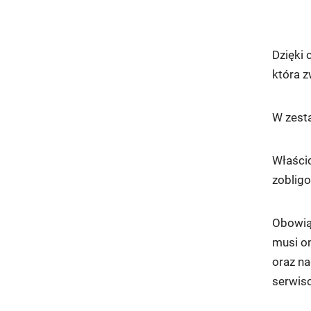
Dzięki 
która 
W zesta
Właści
zobligo
Obowią
musi o
oraz na
serwi