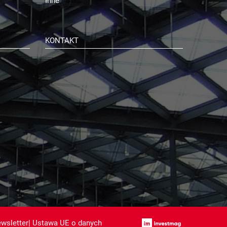
Inne
KONTAKT
wsletter
|
Ustawa UE o danych