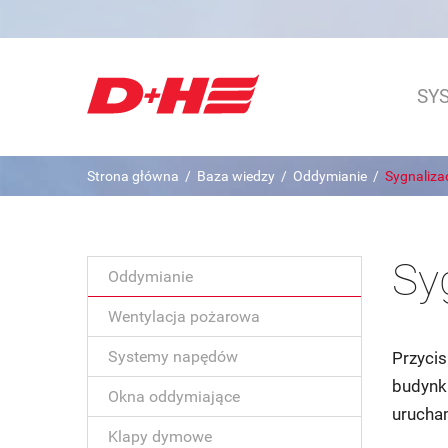
SY
Strona główna
/
Baza wiedzy
/
Oddymianie
/
Sygnaliza
Sy
Oddymianie
Wentylacja pożarowa
Systemy napędów
Przycis
budynku
Okna oddymiające
urucham
Klapy dymowe