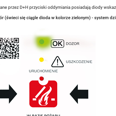
ane przez D+H przyciski oddymiania posiadają diody wskaz
r (świeci się ciągle dioda w kolorze zielonym) - system dz