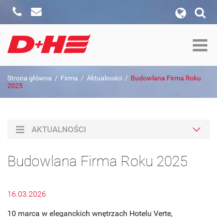
Zadzwoń
Napisz
wyszukiwanie w witrynie
Formularz wyszukiwania
szukaj w:
Strona główna
/
Firma
/
Aktualności
/
Budowlana Firma Roku
Szukaj
2025
AKTUALNOŚCI
Budowlana Firma Roku 2025
16.03.2026
10 marca w eleganckich wnętrzach Hotelu Verte,