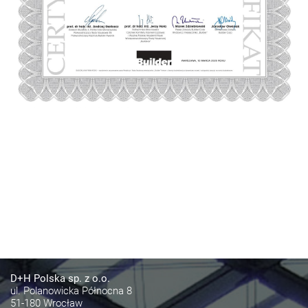
D+H Polska sp. z o.o.
ul. Polanowicka Północna 8
51-180 Wrocław