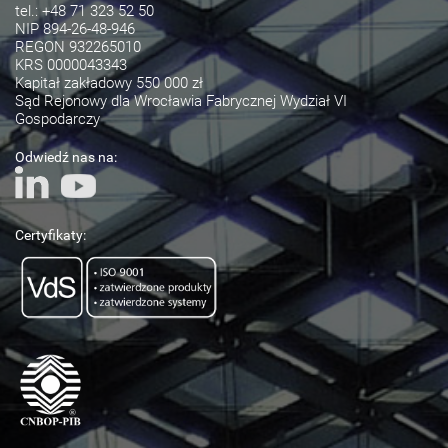
tel.:
+48 71 323 52 50
NIP 894-26-48-946
REGON 932265010
KRS 0000043343
Kapitał zakładowy 550 000 zł
Sąd Rejonowy dla Wrocławia Fabrycznej Wydział VI
Gospodarczy
Odwiedź nas na:
Certyfikaty: