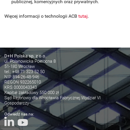
publicznej, komercyjnych oraz prywatnych.
Więcej informacji o technologii ACB
tutaj
.
D+H Polska sp. z o.o.
ul. Polanowicka Północna 8
51-180 Wrocław
tel.:
+48 71 323 52 50
NIP 894-26-48-946
REGON 932265010
KRS 0000043343
Kapitał zakładowy 550 000 zł
Sąd Rejonowy dla Wrocławia Fabrycznej Wydział VI
Gospodarczy
Odwiedź nas na: