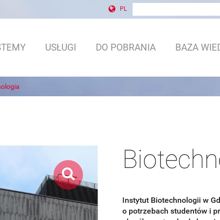
wyszukiwanie w witrynie
Formularz wyszukiwani
PL
STEMY
USŁUGI
DO POBRANIA
BAZA WIE
nologia
Biotechn
Instytut Biotechnologii w 
o potrzebach studentów i p