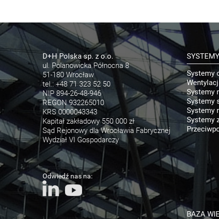
D+H Polska sp. z o.o.
SYSTEM
ul. Polanowicka Północna 8
Systemy 
51-180 Wrocław
Wentylac
tel.:
+48 71 323 52 50
Systemy 
NIP 894-26-48-946
Systemy s
REGON 932265010
Systemy n
KRS 0000043343
Systemy 
Kapitał zakładowy 550 000 zł
Przeciwpo
Sąd Rejonowy dla Wrocławia Fabrycznej
Wydział VI Gospodarczy
Odwiedź nas na:
BAZA WI