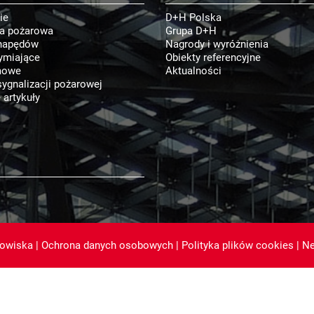
ie
D+H Polska
ja pożarowa
Grupa D+H
napędów
Nagrody i wyróżnienia
ymiające
Obiekty referencyjne
mowe
Aktualności
ygnalizacji pożarowej
 artykuły
dowiska
|
Ochrona danych osobowych
|
Polityka plików cookies
|
Ne