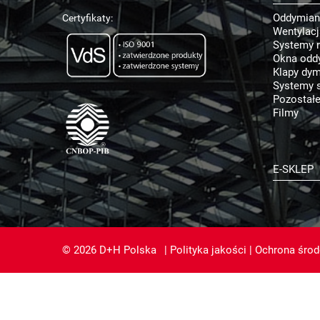
Oddymian
Certyfikaty:
Wentylac
Systemy 
Okna odd
Klapy dy
Systemy s
Pozostałe
Filmy
E-SKLEP
© 2026 D+H Polska
|
Polityka jakości
|
Ochrona śro