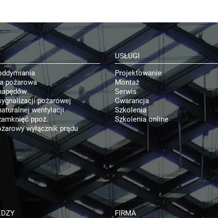
Y
USŁUGI
oddymiania
Projektowanie
ja pożarowa
Montaż
napędów
Serwis
ygnalizacji pożarowej
Gwarancja
aturalnej wentylacji
Szkolenia
zamknięć ppoż.
Szkolenia online
żarowy wyłącznik prądu
EDZY
FIRMA