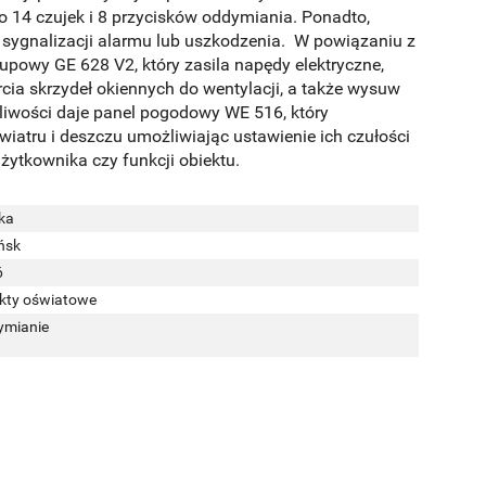
 14 czujek i 8 przycisków oddymiania. Ponadto,
 sygnalizacji alarmu lub uszkodzenia. W powiązaniu z
upowy GE 628 V2, który zasila napędy elektryczne,
rcia skrzydeł okiennych do wentylacji, a także wysuw
iwości daje panel pogodowy WE 516, który
wiatru i deszczu umożliwiając ustawienie ich czułości
ytkownika czy funkcji obiektu.
ka
ńsk
6
kty oświatowe
ymianie