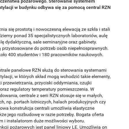
ieczeństwa pożarowego. Sterowanie systemem
ntylacji w budynku odbywa się za pomocą central RZN
ia się prostotą i nowoczesną elewacją ze szkła i stali
ziemy ponad 35 specjalistycznych laboratoriów, aulę
lę dydaktyczną, sale seminaryjne oraz gabinety.
ą przystosowane do potrzeb osób niepełnosprawnych.
oło 400 studentów i 180 pracowników naukowych.
ntrale panelowe RZN służą do sterowania systemami
tylacji, w których skład mogą wchodzić takie elementy,
i przewietrzania, przyciski oddymiania, czujki
oraz regulatory temperatury pomieszczenia. W
dowania, centrale z serii RZN stosuje się w małych,
ch, np. portach lotniczych, halach produkcyjnych czy
owa konstrukcja centrali umożliwia elastyczne
kże jego rozbudowę w razie potrzeby. Bogata oferta
om i instalatorom duże możliwości wyboru.
nkcji pożarowych jest panel liniowy LE. Umożliwia on