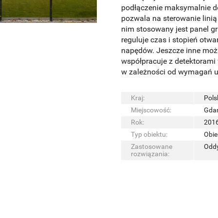
podłączenie maksymalnie do
pozwala na sterowanie linią
nim stosowany jest panel gr
reguluje czas i stopień otwa
napędów. Jeszcze inne możl
współpracuje z detektorami 
w zależności od wymagań uż
Kraj:
Pols
Miejscowość:
Gda
Rok:
201
Typ obiektu:
Obie
Zastosowane
Odd
rozwiązania: