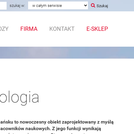
a
szukaj w:
Szukaj
DZY
FIRMA
KONTAKT
E-SKLEP
ologia
Gdańsku to nowoczesny obiekt zaprojektowany z myślą
racowników naukowych. Z jego funkcji wynikają