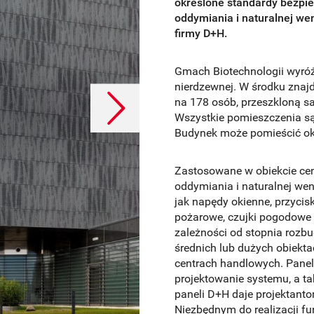
określone standardy bezp
oddymiania i naturalnej we
firmy D+H.
Gmach Biotechnologii wyróżn
nierdzewnej. W środku znajd
na 178 osób, przeszkloną sa
Wszystkie pomieszczenia s
Budynek może pomieścić ok
Dalej
Zastosowane w obiekcie ce
oddymiania i naturalnej wen
jak napędy okienne, przycisk
pożarowe, czujki pogodowe 
zależności od stopnia rozbu
średnich lub dużych obiekta
centrach handlowych. Panel
projektowanie systemu, a ta
paneli D+H daje projektant
Niezbędnym do realizacji fu