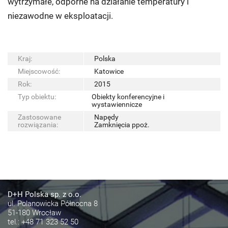
wytrzymałe, odporne na działanie temperatury i
niezawodne w eksploatacji.
Kraj:
Polska
Miejscowość:
Katowice
Rok:
2015
Typ obiektu:
Obiekty konferencyjne i
wystawiennicze
Zastosowane
Napędy
rozwiązania:
Zamknięcia ppoż.
D+H Polska sp. z o.o.
ul. Polanowicka Północna 8
51-180 Wrocław
tel.:
+48 71 323 52 50