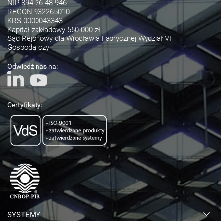
NIP 894-26-48-946
REGON 932265010
KRS 0000043343
Kapitał zakładowy 550 000 zł
Sąd Rejonowy dla Wrocławia Fabrycznej Wydział VI
Gospodarczy
Odwiedź nas na:
Certyfikaty:
SYSTEMY