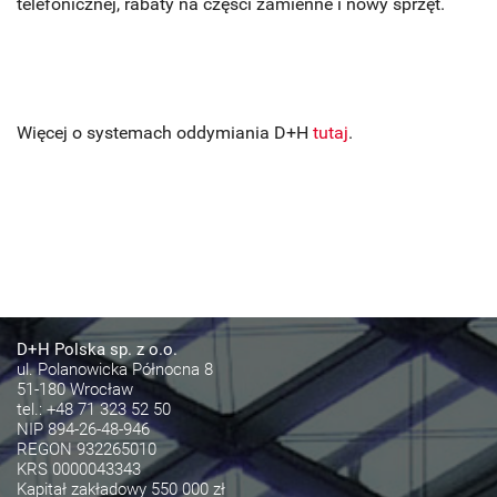
telefonicznej, rabaty na części zamienne i nowy sprzęt.
Więcej o systemach oddymiania D+H
tutaj
.
D+H Polska sp. z o.o.
ul. Polanowicka Północna 8
51-180 Wrocław
tel.:
+48 71 323 52 50
NIP 894-26-48-946
REGON 932265010
KRS 0000043343
Kapitał zakładowy 550 000 zł