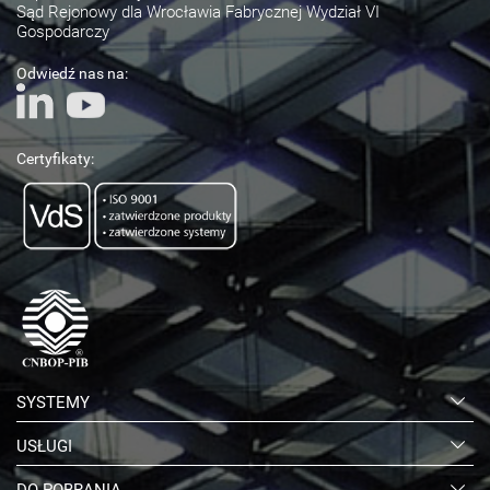
Sąd Rejonowy dla Wrocławia Fabrycznej Wydział VI
Gospodarczy
Odwiedź nas na:
Certyfikaty:
SYSTEMY
USŁUGI
DO POBRANIA