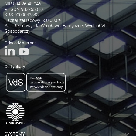
NIP 894-26-48-946
REGON 932265010
KRS 0000043343
Kapitał zakładowy 550 000 zł
Sąd Rejonowy dla Wrocławia Fabrycznej Wydział VI
Gospodarczy
Odwiedź nas na:
Certyfikaty:
SYSTEMY