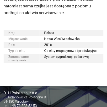
natomiast sama czujka jest dostępna z poziomu
podłogi, co ułatwia serwisowanie.
Kraj:
Polska
Miejscowość:
Nowa Wieś Wrocławska
Rok:
2016
Typ obiektu:
Obiekty magazynowe i produkcyjne
Zastosowane
System sygnalizacji pożarowej
rozwiązania:
D+H Polska sp. z o.o.
ul. Polanowicka Północna 8
51-180 Wrocław
tel.:
+48 71 323 52 50