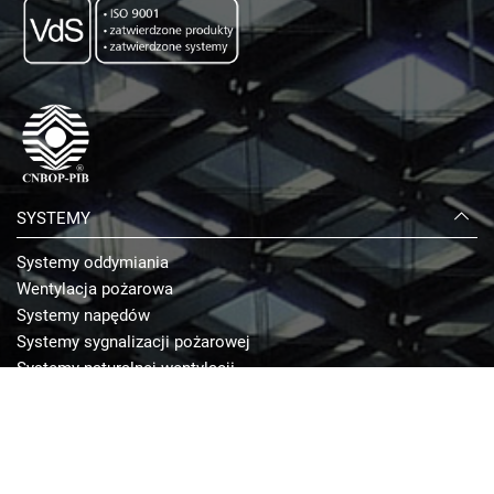
SYSTEMY
Systemy oddymiania
Wentylacja pożarowa
Systemy napędów
Systemy sygnalizacji pożarowej
Systemy naturalnej wentylacji
Systemy zamknięć ppoż.
Przeciwpożarowy wyłącznik prądu
USŁUGI