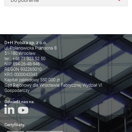
D+H Polska sp. z o.o.
ul. Polanowicka Północna 8
51-180 Wrocław
tel.:
+48 71 323 52 50
NIP 894-26-48-946
REGON 932265010
KRS 0000043343
Kapitał zakładowy 550 000 zł
Sąd Rejonowy dla Wrocławia Fabrycznej Wydział VI
Gospodarczy
Odwiedź nas na:
Certyfikaty: