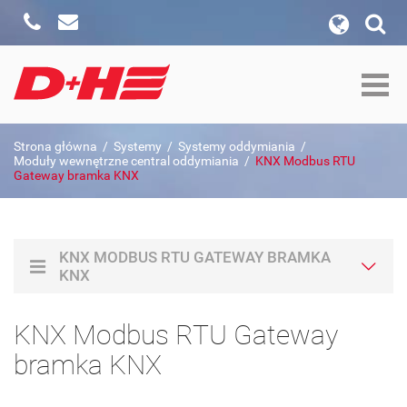
Zadzwoń
Napisz
wyszukiwanie w witrynie
Formularz wyszukiwania
szukaj w:
Strona główna
/
Systemy
/
Systemy oddymiania
/
Szukaj
Moduły wewnętrzne central oddymiania
/
KNX Modbus RTU
Gateway bramka KNX
KNX MODBUS RTU GATEWAY BRAMKA
KNX
KNX Modbus RTU Gateway
bramka KNX