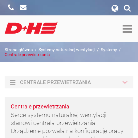
Zadzwoń
Napisz
wyszukiwanie w witrynie
Formularz wyszukiwania
szukaj w:
Strona główna
/
Systemy naturalnej wentylacji
/
Systemy
/
Szukaj
Centrale przewietrzania
CENTRALE PRZEWIETRZANIA
Centrale przewietrzania
Serce systemu naturalnej wentylacji
stanowi centrala przewietrzania.
Urządzenie pozwala na konfigurację pracy