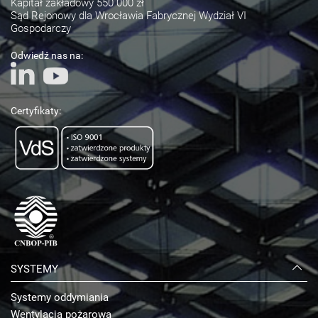
Kapitał zakładowy 550 000 zł
Sąd Rejonowy dla Wrocławia Fabrycznej Wydział VI
Gospodarczy
Odwiedź nas na:
Certyfikaty:
SYSTEMY
Systemy oddymiania
Wentylacja pożarowa