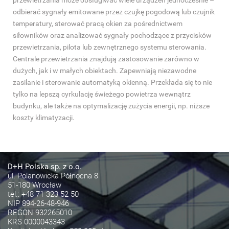
przewietrzania może obsługiwać wiele urządzeń jednocześnie –
odbierać sygnały emitowane przez czujkę pogodową lub czujnik
temperatury, sterować pracą okien za pośrednictwem
siłowników oraz analizować sygnały pochodzące z przycisków
przewietrzania, pilota lub zewnętrznego systemu sterowania.
Centrale przewietrzania znajdują zastosowanie zarówno w
dużych, jak i w małych obiektach. Zapewniają niezawodne
zasilanie i sterowanie automatyką okienną. Przekłada się to nie
tylko na lepszą cyrkulację świeżego powietrza wewnątrz
budynku, ale także na optymalizację zużycia energii, np. niższe
koszty klimatyzacji.
D+H Polska sp. z o.o.
ul. Polanowicka Północna 8
51-180 Wrocław
tel.:
+48 71 323 52 50
NIP 894-26-48-946
REGON 932265010
KRS 0000043343