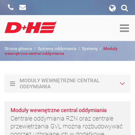
Zadzwoń
Napisz
wyszukiwanie w witrynie
Formularz wyszukiwania
szukaj w:
Strona główna
/
Systemy oddymiania
/
Systemy
/
Moduły
Szukaj
wewnętrzne central oddymiania
MODUŁY WEWNĘTRZNE CENTRAL
ODDYMIANIA
Moduły wewnętrzne central oddymiania
Centrale oddymiania RZN oraz centrale
przewietrzania GVL można rozbudowywać
poprzez uzbrajane ich w dodatkowe