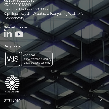
REGON 932265010
KRS 0000043343
Kapitał zakładowy 550 000 zł
Sąd Rejonowy dla Wrocławia Fabrycznej Wydział VI
Gospodarczy
Odwiedź nas na:
Certyfikaty:
SYSTEMY