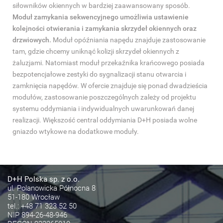
siłowników okiennych w bardziej zaawansowany sposób.
Moduł zamykania sekwencyjnego umożliwia ustawienie
kolejności otwierania i zamykania skrzydeł okiennych oraz
drzwiowych.
Moduł opóźniania napędu znajduje zastosowanie
tam, gdzie chcemy uniknąć kolizji skrzydeł okiennych z
żaluzjami. Natomiast moduł przekaźnika krańcowego posiada
bezpotencjałowe zestyki do sygnalizacji stanu otwarcia i
zamknięcia napędów. W ofercie znajduje się ponad dwadzieścia
modułów, zastosowanie poszczególnych zależy od projektu
systemu oddymiania i indywidualnych uwarunkowań danej
realizacji. Większość central oddymiania D+H posiada wolne
gniazdo wtykowe na dodatkowe moduły.
D+H Polska sp. z o.o.
ul. Polanowicka Północna 8
51-180 Wrocław
tel.:
+48 71 323 52 50
NIP 894-26-48-946