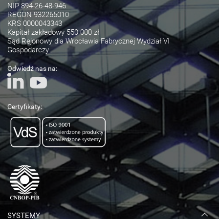
NIP 894-26-48-946
REGON 932265010
KRS 0000043343
Kapitał zakładowy 550 000 zł
Sąd Rejonowy dla Wrocławia Fabrycznej Wydział VI
Gospodarczy
Odwiedź nas na:
Certyfikaty:
SYSTEMY