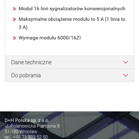
Moduł 16 linii sygnalizatorów konwencjonalnych
Maksymalne obciążenie modułu to 5 A (1 linia to
3 A)
Wymaga modułu 6000/16ZI
Dane techniczne
Do pobrania
D+H Polska sp. z o.o.
ul. Polanowicka Północna 8
51-180 Wrocław
tel.:
+48 71 323 52 50