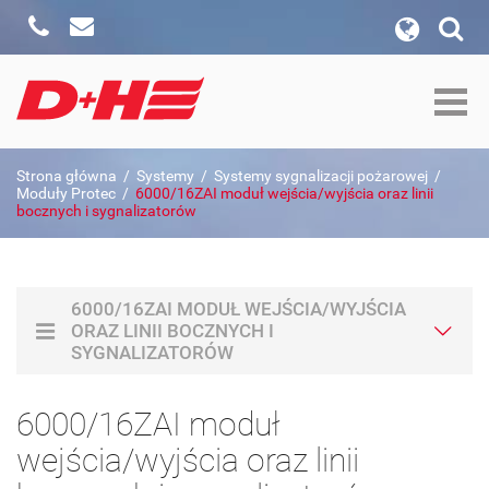
Zadzwoń
Napisz
wyszukiwanie w witrynie
Formularz wyszukiwania
szukaj w:
Strona główna
/
Systemy
/
Systemy sygnalizacji pożarowej
/
Szukaj
Moduły Protec
/
6000/16ZAI moduł wejścia/wyjścia oraz linii
bocznych i sygnalizatorów
6000/16ZAI MODUŁ WEJŚCIA/WYJŚCIA
ORAZ LINII BOCZNYCH I
SYGNALIZATORÓW
6000/16ZAI moduł
wejścia/wyjścia oraz linii