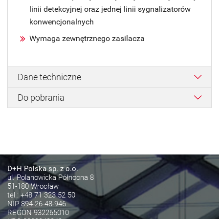
linii detekcyjnej oraz jednej linii sygnalizatorów
konwencjonalnych
Wymaga zewnętrznego zasilacza
Dane techniczne
Do pobrania
D+H Polska sp. z o.o.
ul. Polanowicka Północna 8
51-180 Wrocław
tel.:
+48 71 323 52 50
NIP 894-26-48-946
REGON 932265010