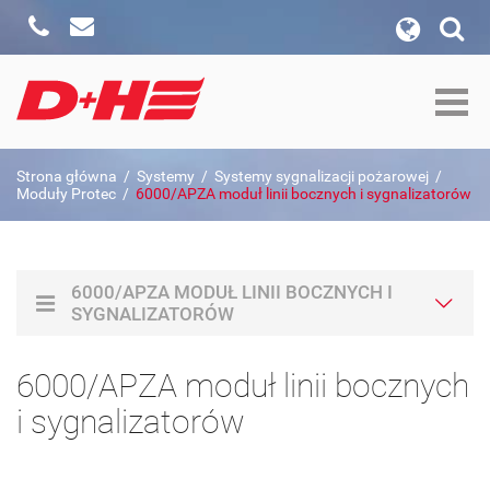
Zadzwoń
Napisz
wyszukiwanie w witrynie
Formularz wyszukiwania
szukaj w:
Strona główna
/
Systemy
/
Systemy sygnalizacji pożarowej
/
Szukaj
Moduły Protec
/
6000/APZA moduł linii bocznych i sygnalizatorów
6000/APZA MODUŁ LINII BOCZNYCH I
SYGNALIZATORÓW
6000/APZA moduł linii bocznych
i sygnalizatorów