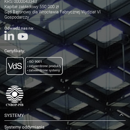
KRS 0000043343
Kapitał zakładowy 550 000 zł
Sąd Rejonowy dla Wrocławia Fabrycznej Wydział VI
Gospodarczy
Odwiedź nas na:
Certyfikaty:
SYSTEMY
Systemy oddymiania