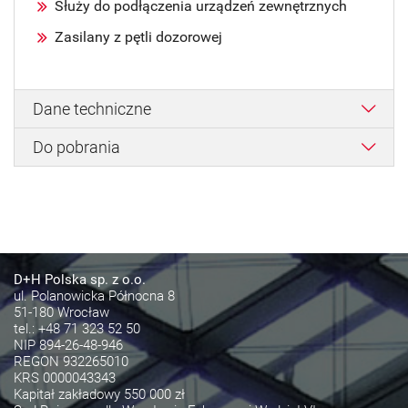
Służy do podłączenia urządzeń zewnętrznych
Zasilany z pętli dozorowej
Dane techniczne
Do pobrania
D+H Polska sp. z o.o.
ul. Polanowicka Północna 8
51-180 Wrocław
tel.:
+48 71 323 52 50
NIP 894-26-48-946
REGON 932265010
KRS 0000043343
Kapitał zakładowy 550 000 zł