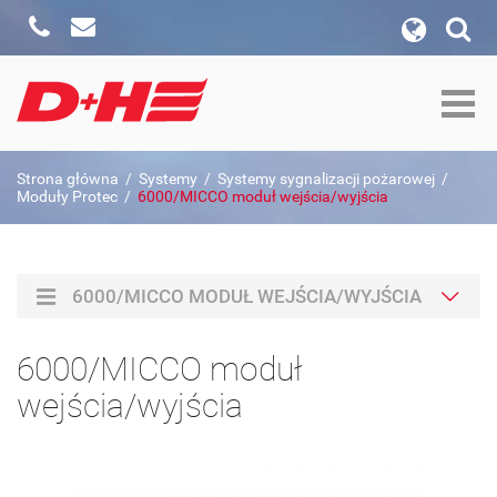
Zadzwoń
Napisz
wyszukiwanie w witrynie
Formularz wyszukiwania
szukaj w:
Strona główna
/
Systemy
/
Systemy sygnalizacji pożarowej
/
Szukaj
Moduły Protec
/
6000/MICCO moduł wejścia/wyjścia
6000/MICCO MODUŁ WEJŚCIA/WYJŚCIA
6000/MICCO moduł
wejścia/wyjścia