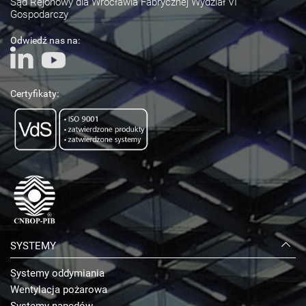
Sąd Rejonowy dla Wrocławia Fabrycznej Wydział VI
Gospodarczy
Odwiedź nas na:
Certyfikaty:
SYSTEMY
Systemy oddymiania
Wentylacja pożarowa
Systemy napędów