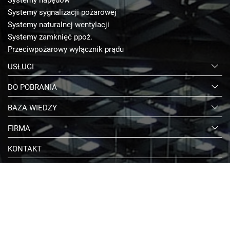
Systemy sygnalizacji pożarowej
Systemy naturalnej wentylacji
Systemy zamknięć ppoż.
Przeciwpożarowy wyłącznik prądu
USŁUGI
DO POBRANIA
BAZA WIEDZY
FIRMA
KONTAKT
E-SKLEP
© 2026 D+H Polska
|
Polityka jakości
|
Ochrona środowiska
|
Ochrona danych