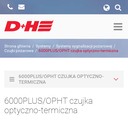
Zadzwoń
Napisz
wyszukiwanie w witrynie
Formularz wyszukiwania
szukaj w:
Strona główna
/
Systemy
/
Systemy sygnalizacji pożarowej
/
Szukaj
Czujki pożarowe
/
6000PLUS/OPHT czujka optyczno-termiczna
6000PLUS/OPHT CZUJKA OPTYCZNO-
TERMICZNA
6000PLUS/OPHT czujka
optyczno-termiczna