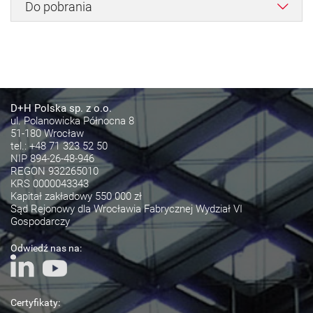
Do pobrania
D+H Polska sp. z o.o.
ul. Polanowicka Północna 8
51-180 Wrocław
tel.:
+48 71 323 52 50
NIP 894-26-48-946
REGON 932265010
KRS 0000043343
Kapitał zakładowy 550 000 zł
Sąd Rejonowy dla Wrocławia Fabrycznej Wydział VI
Gospodarczy
Odwiedź nas na:
Certyfikaty: