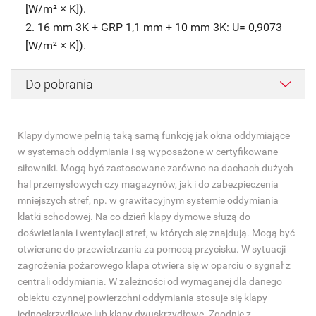
[W/m² × K]).
2. 16 mm 3K + GRP 1,1 mm + 10 mm 3K: U= 0,9073
[W/m² × K]).
Do pobrania
Klapy dymowe pełnią taką samą funkcję jak okna oddymiające
w systemach oddymiania i są wyposażone w certyfikowane
siłowniki. Mogą być zastosowane zarówno na dachach dużych
hal przemysłowych czy magazynów, jak i do zabezpieczenia
mniejszych stref, np. w grawitacyjnym systemie oddymiania
klatki schodowej. Na co dzień klapy dymowe służą do
doświetlania i wentylacji stref, w których się znajdują. Mogą być
otwierane do przewietrzania za pomocą przycisku. W sytuacji
zagrożenia pożarowego klapa otwiera się w oparciu o sygnał z
centrali oddymiania. W zależności od wymaganej dla danego
obiektu czynnej powierzchni oddymiania stosuje się klapy
jednoskrzydłowe lub klapy dwuskrzydłowe. Zgodnie z