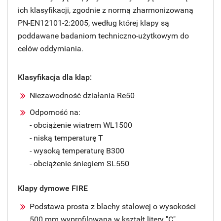
ich klasyfikacji, zgodnie z normą zharmonizowaną
PN-EN12101-2:2005, według której klapy są
poddawane badaniom techniczno-użytkowym do
celów oddymiania.
Klasyfikacja dla klap:
Niezawodność działania Re50
Odporność na:
- obciążenie wiatrem WL1500
- niską temperaturę T
- wysoką temperaturę B300
- obciążenie śniegiem SL550
Klapy dymowe FIRE
Podstawa prosta z blachy stalowej o wysokości
500 mm wyprofilowana w kształt litery "C"