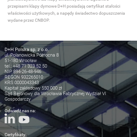
przepisami klapy dymowe D+H posiadają certyfikat stałości
właściwości użytkowych, a napędy świadectwo dopuszczenia
wydane przez CNBOP.
D+H Polska sp. z o.o.
ul. Polanowicka Północna 8
51-180 Wrocław
tel.:
+48 71 323 52 50
NIP 894-26-48-946
REGON 932265010
KRS 0000043343
Kapitał zakładowy 550 000 zł
Sąd Rejonowy dla Wrocławia Fabrycznej Wydział VI
Gospodarczy
Odwiedź nas na:
Certyfikaty: