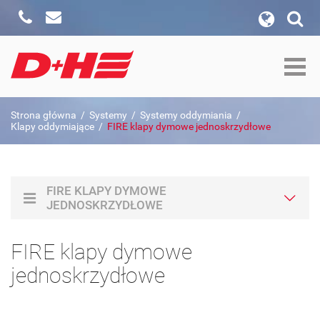
Zadzwoń
Napisz
wyszukiwanie w witrynie
Formularz wyszukiwania
szukaj w:
Strona główna
/
Systemy
/
Systemy oddymiania
/
Szukaj
Klapy oddymiające
/
FIRE klapy dymowe jednoskrzydłowe
FIRE KLAPY DYMOWE
JEDNOSKRZYDŁOWE
FIRE klapy dymowe
jednoskrzydłowe