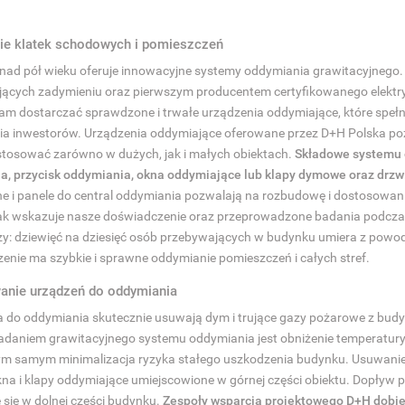
ie klatek schodowych i pomieszczeń
nad pół wieku oferuje innowacyjne systemy oddymiania grawitacyjnego.
jących zadymieniu oraz pierwszym producentem certyfikowanego elektr
am dostarczać sprawdzone i trwałe urządzenia oddymiające, które speł
a inwestorów. Urządzenia oddymiające oferowane przez D+H Polska pozw
tosować zarówno w dużych, jak i małych obiektach.
Składowe systemu o
a, przycisk oddymiania, okna oddymiające lub klapy dymowe oraz drzwi
e i panele do central oddymiania pozwalają na rozbudowę i dostosowan
Jak wskazuje nasze doświadczenie oraz przeprowadzone badania podcza
zy: dziewięć na dziesięć osób przebywających w budynku umiera z powo
enie ma szybkie i sprawne oddymianie pomieszczeń i całych stref.
anie urządzeń do oddymiania
a do oddymiania skutecznie usuwają dym i trujące gazy pożarowe z bud
daniem grawitacyjnego systemu oddymiania jest obniżenie temperatur
 tym samym minimalizacja ryzyka stałego uszkodzenia budynku. Usuwani
na i klapy oddymiające umiejscowione w górnej części obiektu. Dopływ 
 się w dolnej części budynku.
Zespoły wsparcia projektowego D+H dobie