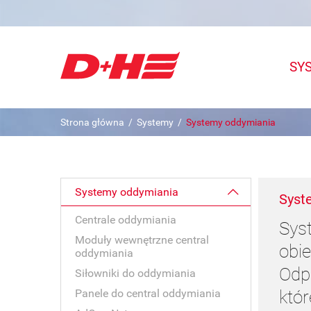
SY
Strona główna
/
Systemy
/
Systemy oddymiania
Systemy oddymiania
Syst
Centrale oddymiania
Sys
Moduły wewnętrzne central
obi
oddymiania
Odp
Siłowniki do oddymiania
Panele do central oddymiania
któ