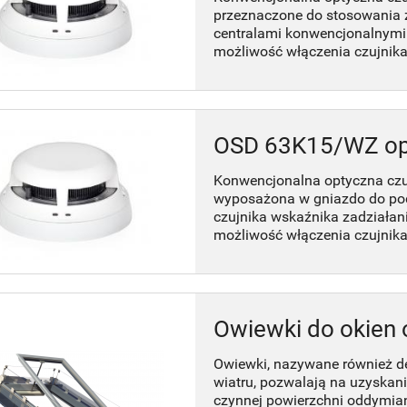
przeznaczone do stosowania 
centralami konwencjonalnymi.
możliwość włączenia czujnika
OSD 63K15/WZ op
Konwencjonalna optyczna cz
wyposażona w gniazdo do po
czujnika wskaźnika zadziałan
możliwość włączenia czujnika
Owiewki do okien
Owiewki, nazywane również de
wiatru, pozwalają na uzyskani
czynnej powierzchni oddymian