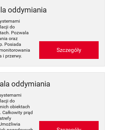
la oddymiania
 systemami
lacji do
tach. Pozwala
ania oraz
up. Posiada
Szczegóły
 monitorowania
i przerwy.
ala oddymiania
 systemami
lacji do
nich obiektach
 Całkowity prąd
strefy
 Umożliwia
Szczegóły
ujek pogodowych