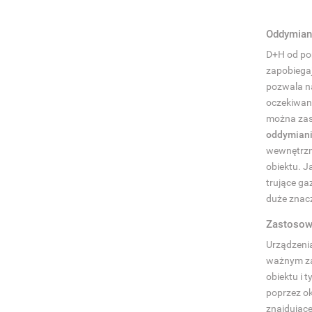
Oddymian
D+H od po
zapobiega
pozwala n
oczekiwani
można zas
oddymiani
wewnętrzn
obiektu. 
trujące ga
duże znacz
Zastosow
Urządzeni
ważnym za
obiektu i
poprzez ok
znajdujące