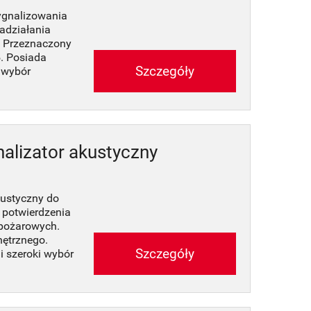
ygnalizowania
adziałania
. Przeznaczony
. Posiada
Szczegóły
 wybór
alizator akustyczny
kustyczny do
 potwierdzenia
wpożarowych.
ętrznego.
Szczegóły
 szeroki wybór