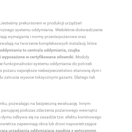
 Jesteśmy prekursorem w produkcji urządzeń
ycznego systemu oddymiania. Wieloletnie doświadczenie
niają wymagania i normy przeciwpożarowe oraz
alają na tworzenie kompleksowych instalacji, które
ddymiania to centrala oddymiania, czujka
 wyposażone w certyfikowane siłowniki.
Moduły
ie funkcjonalności systemu oddymiania do potrzeb
s pożaru największe niebezpieczeństwo stanowią dym i
du zatrucia wysoce toksycznymi gazami. Dlatego tak
ynku, pozwalając na bezpieczną ewakuację. Innym
y panującej podczas zdarzenia pożarowego wewnątrz
e dymu odbywa się na zasadzie tzw. efektu kominowego
powietrza zapewniają okna lub drzwi napowietrzające
rają urządzenia oddymiające zgodnie z wytycznymi,