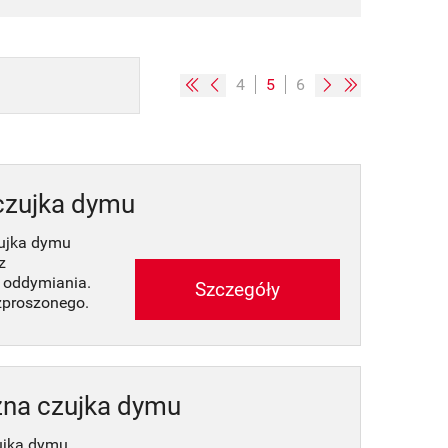
4
5
6
czujka dymu
ujka dymu
z
 oddymiania.
Szczegóły
ozproszonego.
na czujka dymu
ujka dymu