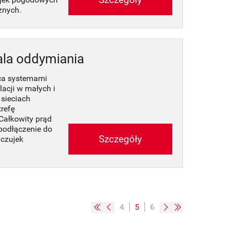
znych.
ala oddymiania
ca systemami
lacji w małych i
 sieciach
refę
 Całkowity prąd
podłączenie do
Szczegóły
 czujek
4
5
6