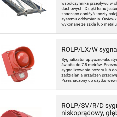
współczynnika przepływu w 
dachowych. Dzięki temu jeste
znacząco obniżyć koszty całej 
systemu oddymiania. Owiewk
wykonane ze szkła lub metalu
ROLP/LX/W sygnal
Sygnalizator optyczno-akusty
światła do 7,5 metrów. Przez
sygnalizowania pożaru lub do
zadziałania urządzeń przeci
Przeznaczony do użytku wew
ROLP/SV/R/D sygn
niskoprądowy, gł