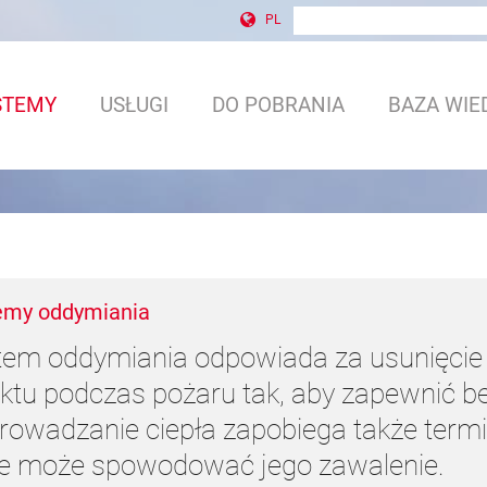
wyszukiwanie w witrynie
Formularz wyszukiwani
PL
STEMY
USŁUGI
DO POBRANIA
BAZA WIE
emy oddymiania
tem oddymiania odpowiada za usunięcie 
ektu podczas pożaru tak, aby zapewnić b
rowadzanie ciepła zapobiega także term
re może spowodować jego zawalenie.