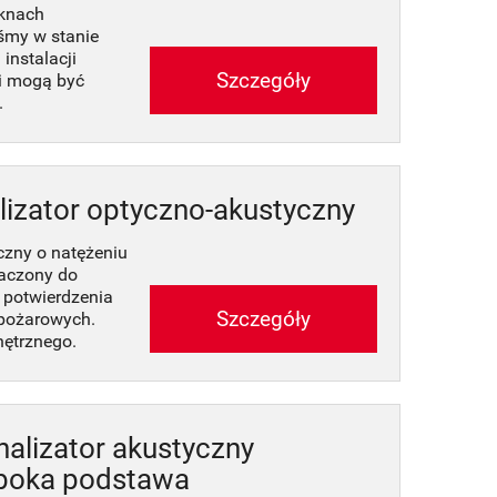
oknach
śmy w stanie
instalacji
Szczegóły
i mogą być
.
izator optyczno-akustyczny
czny o natężeniu
naczony do
 potwierdzenia
Szczegóły
wpożarowych.
nętrznego.
alizator akustyczny
ęboka podstawa