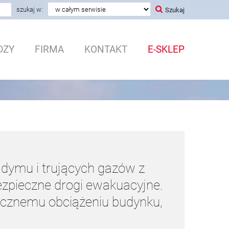
a
szukaj w:
Szukaj
DZY
FIRMA
KONTAKT
E-SKLEP
dymu i trujących gazów z
ezpieczne drogi ewakuacyjne.
icznemu obciążeniu budynku,